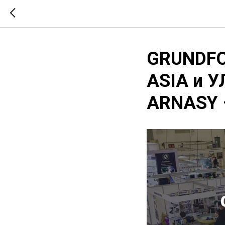
GRUNDFO
ASIA и 
ARNASY –