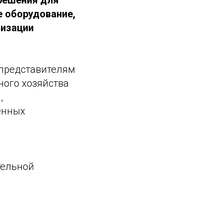
решения для
 оборудование,
низации
 представителям
ого хозяйства
,
енных
тельной