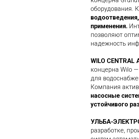
концерна Grundf
оборудования. 
водоотведения,
применения.
Ин
позволяют опти
надежность инф
WILO CENTRAL 
концерна Wilo —
для водоснабже
Компания акти
насосные сист
устойчивого ра
УЛЬБА-ЭЛЕКТР
разработке, про