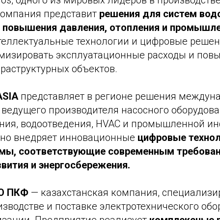
os, одного из мировых лидеров в производств
Компания представит
решения для систем вод
 повышения давления, отопления и промышл
теллектуальные технологии и цифровые реше
мизировать эксплуатационные расходы и пов
раструктурных объектов.
ASIA
представляет в регионе решения междун
 ведущего производителя насосного оборудова
ния, водоотведения, HVAC и промышленной ин
вно внедряет инновационные
цифровые технол
емы, соответствующие современным требова
звития и энергосбережения.
О ПКФ
— казахстанская компания, специализ
изводстве и поставке электротехнического обо