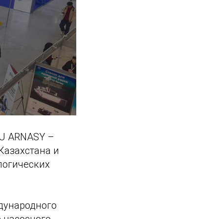
SU ARNASY –
Казахстана и
логических
дународного