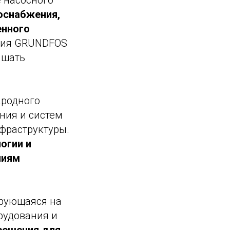
е насосного
оснабжения,
енного
ния GRUNDFOS
ышать
ародного
ния и систем
фраструктуры.
огии и
ниям
ирующаяся на
рудования и