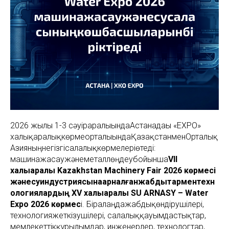
2026 жылғы 1-3 сәуіраралығындаАстанадағы «EXPO»
халықаралықкөрмеорталығындаҚазақстанменОрталық
Азияныңнегізгісалалықкөрмелеріөтеді:
машинажасаужәнеметаллөңдеубойынша
VII
халықаралық Kazakhstan Machinery Fair 2026 көрмесі
жәнесуиндустриясынаарналғанжабдықтарментехн
ологиялардың XV халықаралық SU ARNASY – Water
Expo 2026 көрмес
і. Біралаңдажабдықөндірушілері,
технологияжеткізушілері, салалыққауымдастықтар,
мемлекеттікқұрылымдар, инженерлер, технологтар,