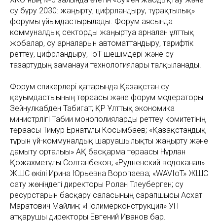
су бұру 2030: жаңғырту, цифрландыру, тұрақтылық»
форумы ұйымдастырылады. Форум аясында
коммуналдық секторды жаңғыртуға арналған ұлттық
жобалар, су арналарын автоматтандыру, тарифтік
реттеу, цифрландыру, IoT шешімдері және су
тазартудың заманауи технологиялары талқыланады.
Форум спикерлері қатарында Қазақстан су
қауымдастығының төрағасы және форум модераторы
Зейнулкабден Табигат; ҚР Ұлттық экономика
министрлігі Табиғи монополияларды реттеу комитетінің
төрағасы Тимур Ернатұлы Косымбаев; «Қазақстандық
тұрғын үй-коммуналдық шаруашылықты жаңғырту және
дамыту орталығы» АҚ басқарма төрағасы Нұрлан
Қожахметұлы Солтанбеков; «Рудненский водоканал»
ЖШС өкілі Ирина Юрьевна Воропаева; «WAVIoT» ЖШС
сату жөніндегі директоры Ролан Тлеуберген; су
ресурстарын басқару саласының сарапшысы Асхат
Маратович Майлин; «Полимерконструкция» УП
атқарушы директоры Евгений Иванов бар.