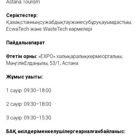
Astana Tourism
Серіктестер:
Қазақстанныңсужабдықтаужәнесубұруқауымдастығы,
EcwaTech және WasteTech көрмелері
Пайдалыақпарат
Өтетін орны:
«EXPO» халықаралықкөрмеорталығы,
МәңгілікЕлдаңғылы, 53/1, Астана
Жұмыс уақыты:
1 сәуір: 09:30–18:00
2 сәуір: 09:30–18:00
3 сәуір: 09:30–15:30
БАҚ өкілдеріменкелушілергеарналғанбайланыс: