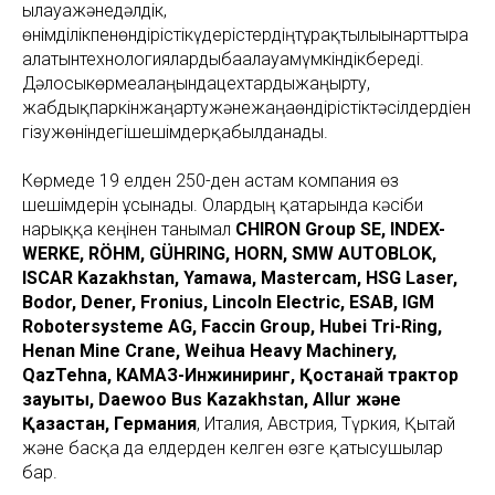
ылауғажәнедәлдік,
өнімділікпенөндірістікүдерістердіңтұрақтылығынарттыра
алатынтехнологиялардыбағалауғамүмкіндікбереді.
Дәлосыкөрмеалаңындацехтардыжаңғырту,
жабдықпаркінжаңартужәнежаңаөндірістіктәсілдердіен
гізужөніндегішешімдерқабылданады.
Көрмеде 19 елден 250-ден астам компания өз
шешімдерін ұсынады. Олардың қатарында кәсіби
нарыққа кеңінен танымал
CHIRON Group SE, INDEX-
WERKE, RÖHM, GÜHRING, HORN, SMW AUTOBLOK,
ISCAR Kazakhstan, Yamawa, Mastercam, HSG Laser,
Bodor, Dener, Fronius, Lincoln Electric, ESAB, IGM
Robotersysteme AG, Faccin Group, Hubei Tri-Ring,
Henan Mine Crane, Weihua Heavy Machinery,
QazTehna, КАМАЗ-Инжиниринг, Қостанай трактор
зауыты, Daewoo Bus Kazakhstan, Allur және
Қазақстан, Германия
, Италия, Австрия, Түркия, Қытай
және басқа да елдерден келген өзге қатысушылар
бар.