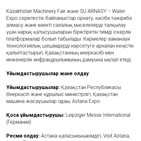
Kazakhstan Machinery Fair және SU ARNASY – Water
Expo серіктестік байланыстар орнату, кәсіби тәжірибе
алмасу және өзекті салалық мәселелерді талқылау
үшін нарық қатысушыларын біріктіретін тиімді іскерлік
платформалар болып табылады. Көрмелер заманауи
технологиялық шешімдерді көрсетуге арналған кеңістік
қалыптастырып, Қазақстанның өнеркәсібі мен
инженерлік инфрақұрылымының дамуына ықпал етеді.
Ұйымдастырушылар және қолдау
Ұйымдастырушылар:
Қазақстан Республикасы
Өнеркәсіп және құрылыс министрлігі, Қазақстан
машина жасаушылар одағы, Astana Expo
Қоса ұйымдастырушы:
Leipziger Messe International
(Германия)
Ресми қолдау:
Астана қаласыныңәкімдігі, Visit Astana,