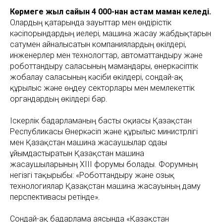
Көрмеге жыл сайын 4 000-нан астам маман келеді.
Олардың қатарында зауыттар мен өндірістік
кәсіпорындардың иелері, машина жасау жабдықтарын
сатумен айналысатын компаниялардың өкілдері,
инженерлер мен технологтар, автоматтандыру және
роботтандыру саласының мамандары, өнеркәсіптік
жобалау саласының кәсіби өкілдері, сондай-ақ
құрылыс және өңдеу секторлары мен мемлекеттік
органдардың өкілдері бар.
Іскерлік бағдарламаның басты оқиғасы Қазақстан
Республикасы Өнеркәсіп және құрылыс министрлігі
мен Қазақстан машина жасаушылар одағы
ұйымдастыратын Қазақстан машина
жасаушыларының XIII форумы болады. Форумның
негізгі тақырыбы: «Роботтандыру және озық
технологиялар Қазақстан машина жасауының даму
перспективасы ретінде».
Сондай-ақ бағдарлама аясында «Қазақстан