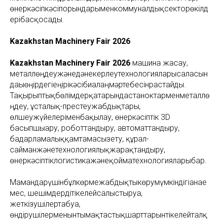
өнеркәсіпкәсіпорындарыменкоммуналдықсекторөкілд
ерібасқосады.
Kazakhstan Machinery Fair 2026
Kazakhstan Machinery Fair 2026
машина жасау,
металлөңдеужәнедәнекерлеутехнологияларысаласын
дағыөңірдегіеңірікәсібиалаңмәртебесінрастайды.
Тақырыптықбөлімдерқатарындастаноктарменметаллө
ңдеу, ұсталық-престеужабдықтары,
өлшеужүйелеріменбақылау, өнеркәсіптік 3D
басыпшығару, роботтандыру, автоматтандыру,
бағдарламалыққамтамасызету, құрал-
сайманжәнетехнологиялықжарақтандыру,
өнеркәсіптіклогистикажәнеқойматехнологияларыбар.
Мамандарүшінбұлкөрмежабдықтыкөрумүмкіндігіғанае
мес, шешімдердітікелейсалыстыруға,
жеткізушілертабуға,
өндірушілерменынтымақтастықшарттарынтікелейталқ