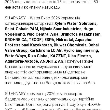
2026 жылы көрмеге әлемнің 13-тен астам елінен 80-
нен астам компания қатысады.
SU ARNASY – Water Expo 2026 көрмесінің
қатысушылары қатарында
Xylem Water Solutions,
Saint-Gobain PAM, Nijhuis Saur Industries, Hugo
Vogelsang, Wilo Central Asia, Grundfos Kazakhstan,
KROHNE CA, TECOFI, ESPA, Hidrostal, Aquaphor
Professional Kazakhstan, Bluwat Chemicals, Bohai
Valve Group, Karlskrona LC AB, Hydro Engineering,
WaterWays, Riza Global, KAZZNT, Ulba-Electro,
Aquatoria-Aktobe, ANDRITZ AG,
Honeywell және
Қазақстанның коммуналдық шаруашылығы мен
өнеркәсіптік кәсіпорындарының міндеттеріне
бейімделген халықаралық технологиялар мен
шешімдерді ұсынатын басқа да компаниялар бар.
SU ARNASY көрмесінің 2026 жылғы іскерлік
бағдарламасы саланың практикалық күн тәртібіне
бағытталған. Орталық оқиға ретінде 1 сәуір күні «EXPO»
ХКО-ның №3 залында өтетін «Сумен жабдықтау және