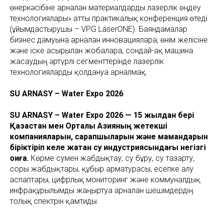
өнеркәсібіне арналған материалдарды лазерлік өңдеу
технологиялары» атты практикалық конференция өтеді
(ұйымдастырушы – VPG LaserONE). Баяндамалар
бизнес дамуына арналған инновацияларға, өнім желісіне
және іске асырылған жобаларға, сондай-ақ машина
жасаудың әртүрлі сегменттерінде лазерлік
технологияларды қолдануға арналмақ.
SU ARNASY – Water Expo 2026
SU ARNASY – Water Expo 2026 — 15 жылдан бері
Қазақстан мен Орталық Азияның жетекші
компанияларын, сарапшыларын және мамандарын
біріктіріп келе жатқан су индустриясындағы негізгі
оқиға.
Көрме сумен жабдықтау, су бұру, су тазарту,
сорғы жабдықтары, құбыр арматурасы, есепке алу
аспаптары, цифрлық мониторинг және коммуналдық
инфрақұрылымды жаңғыртуға арналған шешімдердің
толық спектрін қамтиды.