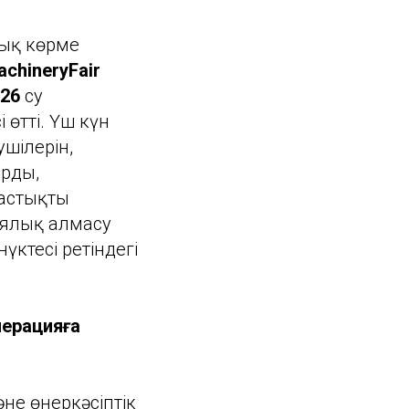
лық көрме
chineryFair
026
су
өтті. Үш күн
шілерін,
арды,
астықты
гиялық алмасу
ктесі ретіндегі
перацияға
не өнеркәсіптік