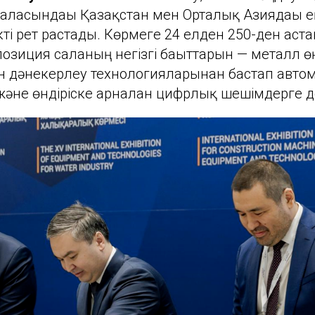
аласындағы Қазақстан мен Орталық Азиядағы ең 
кті рет растады. Көрмеге 24 елден 250-ден ас
позиция саланың негізгі бағыттарын — металл ө
 дәнекерлеу технологияларынан бастап автом
және өндіріске арналған цифрлық шешімдерге 