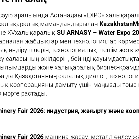
сәуір аралығында Астанадағы «EXPO» халықара
I халықаралық мамандандырылған
KazakhstanMa
әне XVхалықаралық
SU ARNASY – Water Expo 2
рналған жабдықтар мен технологиялар көрмесі 
қ өндірушілерін, технологиялық шешім жеткізу
су саласының өкілдерін, бейінді қауымдастықт
рылымдарды және халықаралық бизнес-қоғамд
 жоба да Қазақстанның салалық диалог, техноло
қ кооперацияны дамыту үшін маңызды тоғыс нү
р мәрте растады.
inery Fair 2026: индустрия, жаңғырту және коо
inery Fair 2026
машина жасау, металл өңдеу жә