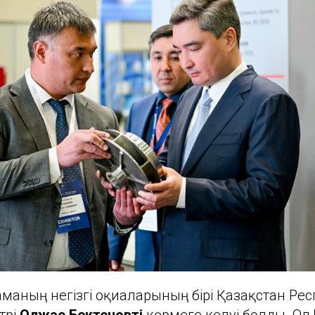
ламаның негізгі оқиғаларының бірі Қазақстан Р
трі
Олжас Бектеновтің
көрмеге келуі болды. Ол