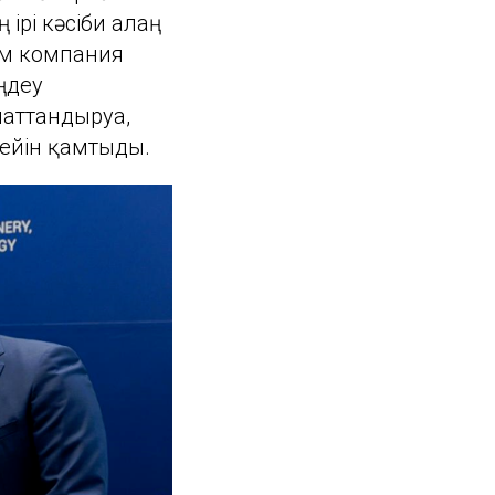
ірі кәсіби алаң
там компания
ңдеу
аттандыруға,
дейін қамтыды.