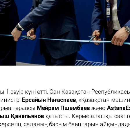
 1 сәуір күні өтті. Оған Қазақстан Республика
инистрі
Ерсайын Нағаспаев
, «Қазақстан маши
арма төрағасы
Мейрам Пшембаев
және
AstanaE
ыш Қанапьянов
қатысты. Көрме алғашқы сағатт
 көрсетіп, саланың басым бағыттарын айқындад