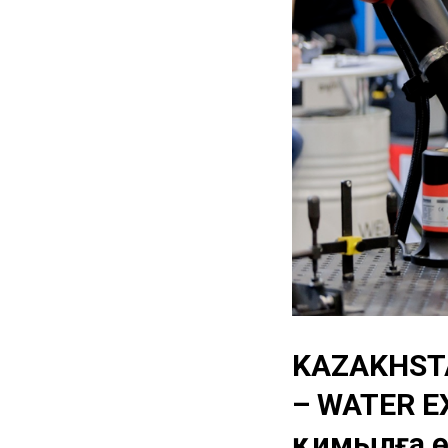
KAZAKHSTA
– WATER EX
қимылға ө