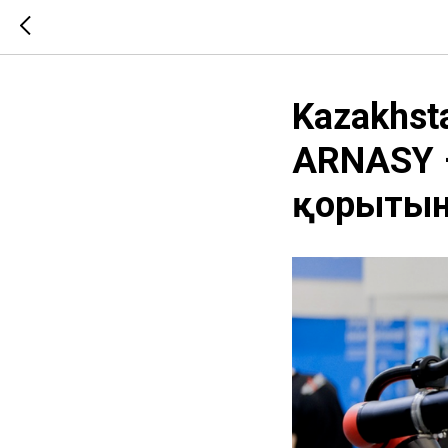
Kazakhst
ARNASY –
қорыты