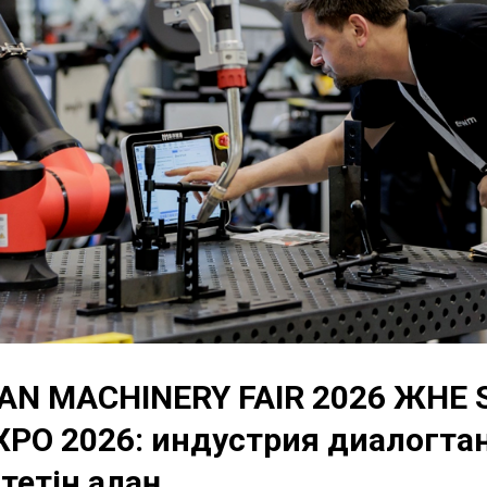
N MACHINERY FAIR 2026 ЖӘНЕ 
PO 2026: индустрия диалогтан
тетін алаң