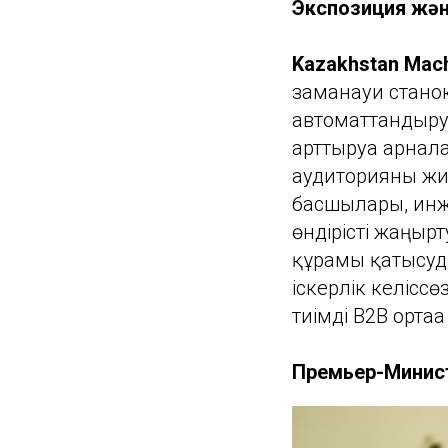
Экспозиция жән
Kazakhstan Mach
заманауи станок
автоматтандыру 
арттыруға арнал
аудиторияны жи
басшылары, инже
өндірісті жаңғы
құрамы қатысуд
іскерлік келіссө
тиімді B2B орта
Премьер-Министр