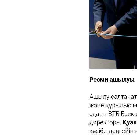
Ресми ашылуы
Ашылу салтанаты
және құрылыс м
одағы» ЗТБ Басқ
директоры
Қуан
кәсіби деңгейін