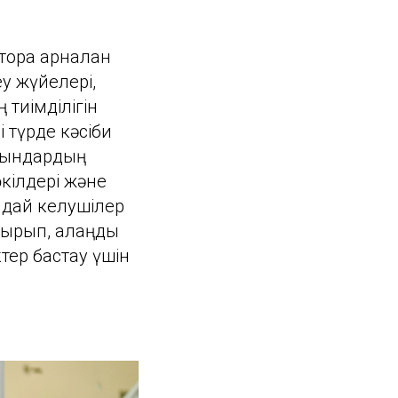
орға арналған
у жүйелері,
 тиімділігін
 түрде кәсіби
орындардың
кілдері және
ындай келушілер
тырып, алаңды
тер бастау үшін