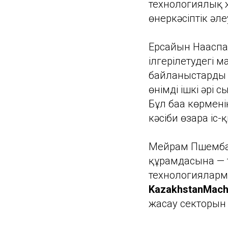
технологиялық 
өнеркәсіптік әле
Ерсайын Нағаспа
ілгерілетудегі м
байланыстарды н
өнімді ішкі әрі 
Бұл баға көрмен
кәсіби өзара іс-
Мейрам Пшембае
құрамдасына — т
технологияларме
KazakhstanMachi
жасау секторын