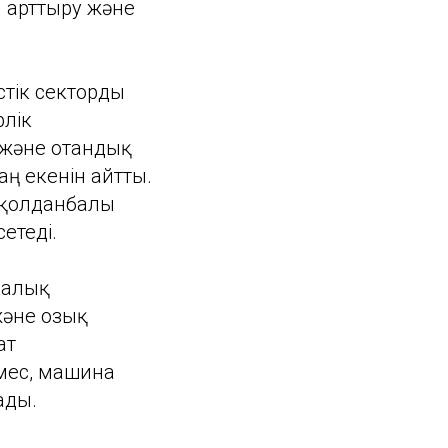
 арттыру және
стік секторды
рлік
 және отандық
лаң екенін айтты.
е қолданбалы
сетеді.
калық
және озық
ат
мес, машина
ады.