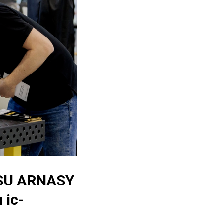
SU ARNASY
 іс-