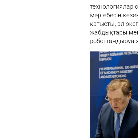
технологиялар с
мәртебесін кезе
қатысты, ал экс
жабдықтары мен
роботтандыруға 