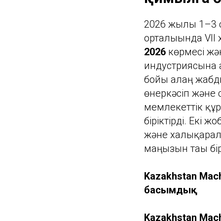
2026 жылғы 1–3 
орталығында VI
2026
көрмесі ж
индустриясына а
бойы алаң жабды
өнеркәсіп және 
мемлекеттік құ
біріктірді. Екі
және халықаралы
маңызын тағы бі
Kazakhstan Mach
басымдық
Kazakhstan Mach