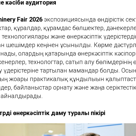
е кәсіби аудитория
inery Fair 2026
экспозициясында өндірістік сект
тар, құралдар, құрамдас бөлшектер, дәнекерле
технологиялары және өнеркәсіптік үдерістердің
ған шешімдер кеңінен ұсынылды. Көрме дәстүрлі
нады, олардың қатарында өнеркәсіптік кәсіп
нерлер, технологтар, сатып алу бөлімдерінің ө
рту үдерістеріне тартылған мамандар болды. Ос
ың жоғары практикалық құндылығын қалыптас
здер, байланыстар орнату және жаңа серіктестік
ға айналдырады.
дің өнеркәсіптік даму туралы пікірі