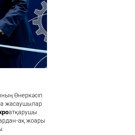
сының Өнеркәсіп
на жасаушылар
xpo
атқарушы
ардан-ақ жоғары
ы: