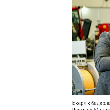
Іскерлік бағдар
Премьер-Минис