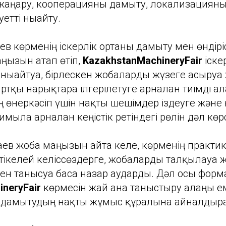
жаңару, кооперацияны дамыту, локализацияны
уетті нығайту.
ев көрменің іскерлік ортаны дамыту мен өндірі
аңызын атап өтіп,
KazakhstanMachineryFair
іске
ығайтуға, бірлескен жобаларды жүзеге асыруға
сыртқы нарықтарға ілгерілетуге арналған тиімді а
ің өнеркәсіп үшін нақты шешімдер іздеуге жән
қимылға арналған кеңістік ретіндегі рөлін дәл көр
в жоба маңызын айта келе, көрменің практи
ікелей келіссөздерге, жобаларды талқылауға 
н танысуға баса назар аударды. Дәл осы форм
neryFair
көрмесін жай ғана таныстыру алаңы е
 дамытудың нақты жұмыс құралына айналдыр