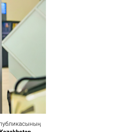
еспубликасының
Kazakhstan