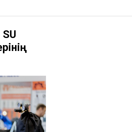
е SU
рінің