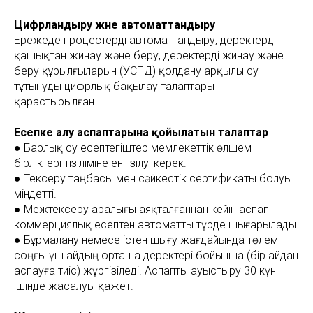
Цифрландыру және автоматтандыру
Ережеде процестерді автоматтандыру, деректерді
қашықтан жинау және беру, деректерді жинау және
беру құрылғыларын (УСПД) қолдану арқылы су
тұтынуды цифрлық бақылау талаптары
қарастырылған.
Есепке алу аспаптарына қойылатын талаптар
● Барлық су есептегіштер мемлекеттік өлшем
бірліктері тізіліміне енгізілуі керек.
● Тексеру таңбасы мен сәйкестік сертификаты болуы
міндетті.
● Межтексеру аралығы аяқталғаннан кейін аспап
коммерциялық есептен автоматты түрде шығарылады.
● Бұрмалану немесе істен шығу жағдайында төлем
соңғы үш айдың орташа деректері бойынша (бір айдан
аспауға тиіс) жүргізіледі. Аспапты ауыстыру 30 күн
ішінде жасалуы қажет.