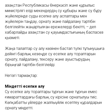
Қазақстан Республикасы Өнеркәсіп және құрылыс
министрлігі елді мекендердің су құбыры және су бұру
жүйелерінде суды есепке алу аспаптары мен
жүйелерін таңдау, орнату және пайдалану тәртібін
белгілейтін жаңартылған ережелерді бекітті, – деп
хабарлайды Қазақстан су қауымдастығының баспасөз
қызметі.
Жаңа талаптар су алу көзінен бастап түпкі тұтынушыға
дейінгі барлық кезеңде су есепке алу тораптарын
орнату, пайдалану, тексеру және ауыстырудың
бірыңғай тәртібін белгілейді.
Негізгі тармақтар:
Міндетті есепке алу
Су есепке алу тораптары тұрғын және тұрғын емес
ғимараттардағы барлық су кірісіне орнатылуы тиіс.
Көпқабатты үйлерде жалпыүйлік есептеу құралдарын
орнату міндетті.