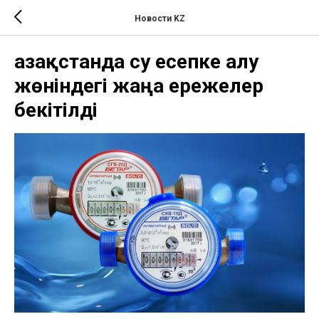
Новости KZ
Қазақстанда су есепке алу
жөніндегі жаңа ережелер
бекітілді