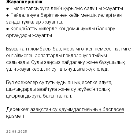
Жауапкершілік
● Нысан тапсыруға дейін құрылыс салушы жауапты.
● Пайдалануға берілгеннен кейін меншік иелері мен
заңды тұлғалар жауапты.
● Көпқабатты үйлерде кондоминиумды басқару
органдары жауапты.
Бұзылған пломбасы бар, мерзімі өткен немесе тізілімге
енгізілмеген аспаптарды пайдалануға тыйым
салынады. Суды заңсыз пайдалану және бұзушылық
үшін жауапкершілік су тұтынушыға жүктеледі.
Бұл ережелер су тұтынуды ашық есепке алуға,
шығындарды азайтуға және су жүйесін толық
цифрландыруға бағытталған.
Дереккөз:
Қазақстан су қауымдастығының баспасөз
қызметі
22.08.2025