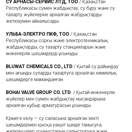
СУ АРНАСЫ-СЕРВИС ЛТД, ТОО
/ Қазақстан
Республикасы сумен жабдықтау, су бұру және су
тазарту жүйелеріне арналған жабдықтарды
жеткізумен айналысады.
УЛЬБА-ЭЛЕКТРО ПКФ, ТОО
/ Қазақстан
Республикасы сорғы және электротехникалық
жабдықтарды, су тазарту станцияларын және
инженерлік шешімдерді ұсынады.
BLUWAT CHEMICALS CO., LTD
/ Қытай су дайындау
мен ағынды суларды тазартуға арналған химиялық
шешімдерге маманданған.
BOHAI VALVE GROUP CO. LTD
. / Қытай инженерлік
жүйелер мен сумен жабдықтау нысандарына
арналған құбыр арматурасын ұсынады.
Көрмеге келу — су саласына арналған өзекті
шешімдермен қысқа уақыт ішінде танысуға,
жеткізушілер ұсыныстарын салыстыруға және